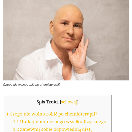
Czego nie wolno robić po chemioterapii?
Spis Treści
[
schowaj
]
1
Czego nie wolno robić po chemioterapii?
1.1
Unikaj nadmiernego wysiłku fizycznego
1.2
Zapewnij sobie odpowiednią dietę