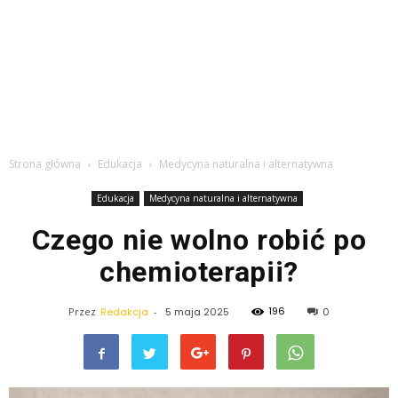
Strona główna
Edukacja
Medycyna naturalna i alternatywna
Edukacja
Medycyna naturalna i alternatywna
Czego nie wolno robić po
chemioterapii?
196
Przez
Redakcja
-
5 maja 2025
0