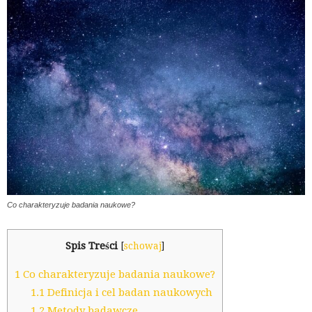
Co charakteryzuje badania naukowe?
Spis Treści
[
schowaj
]
1
Co charakteryzuje badania naukowe?
1.1
Definicja i cel badan naukowych
1.2
Metody badawcze