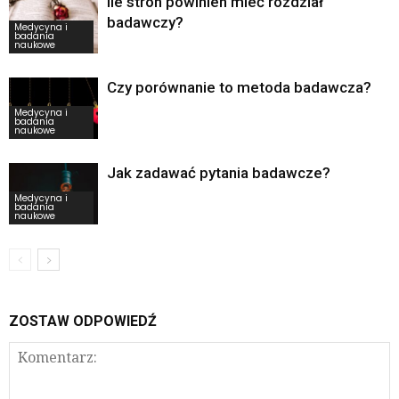
Ile stron powinien mieć rozdział
badawczy?
Medycyna i
badania
naukowe
Czy porównanie to metoda badawcza?
Medycyna i
badania
naukowe
Jak zadawać pytania badawcze?
Medycyna i
badania
naukowe
ZOSTAW ODPOWIEDŹ