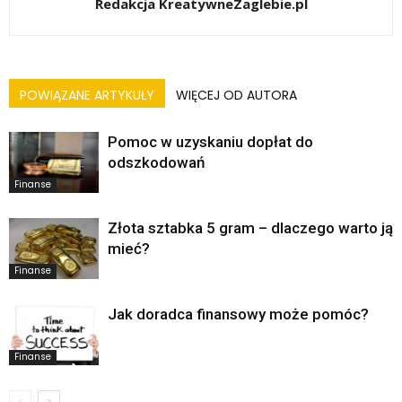
Redakcja KreatywneZaglebie.pl
POWIĄZANE ARTYKUŁY
WIĘCEJ OD AUTORA
Pomoc w uzyskaniu dopłat do
odszkodowań
Finanse
Złota sztabka 5 gram – dlaczego warto ją
mieć?
Finanse
Jak doradca finansowy może pomóc?
Finanse