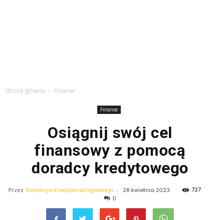
Strona główna
Finanse
Finanse
Osiągnij swój cel
finansowy z pomocą
doradcy kredytowego
727
Przez
Redakcja KreatywneZaglebie.pl
-
28 kwietnia 2023
0