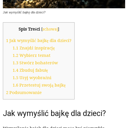
Jak wymyślić bajkę dla dzieci?
Spis Treści
[
schowaj
]
1
Jak wymyślić bajkę dla dzieci?
1.1
Znajdź inspirację
1.2
Wybierz temat
1.3
Stwórz bohaterów
1.4
Zbuduj fabułę
1.5
Użyj wyobraźni
1.6
Przetestuj swoją bajkę
2
Podsumowanie
Jak wymyślić bajkę dla dzieci?