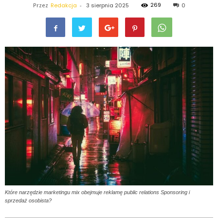
269
Przez
Redakcja
-
3 sierpnia 2025
0
Które narzędzie marketingu mix obejmuje reklamę public relations Sponsoring i
sprzedaż osobista?