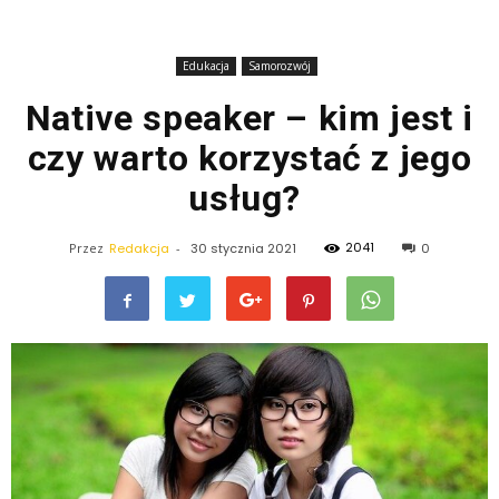
Edukacja
Samorozwój
Native speaker – kim jest i
czy warto korzystać z jego
usług?
2041
Przez
Redakcja
-
30 stycznia 2021
0